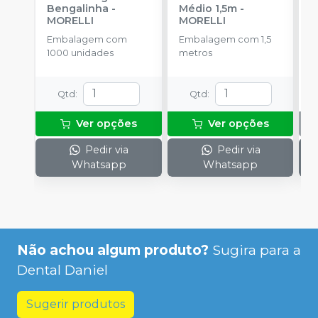
Bengalinha
-
Médio 1,5m
-
O
MORELLI
MORELLI
T
-
Embalagem com
Embalagem com 1,5
E
1000 unidades
metros
S
Qtd
:
Qtd
:
Ver opções
Ver opções
Pedir via
Pedir via
Whatsapp
Whatsapp
Não achou algum produto?
Sugira para a
Dental Daniel
Sugerir produtos