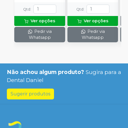
Qtd
:
Qtd
:
Ver opções
Ver opções
Pedir via
Pedir via
Whatsapp
Whatsapp
Não achou algum produto?
Sugira para a
Dental Daniel
Sugerir produtos