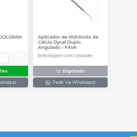
GOLGRAN
Aplicador de Hidróxido de
Cálcio Dycal Duplo
Angulado
-
FAVA
Embalagem com 1 unidade
ões
Esgotado
hatsapp
Pedir via Whatsapp