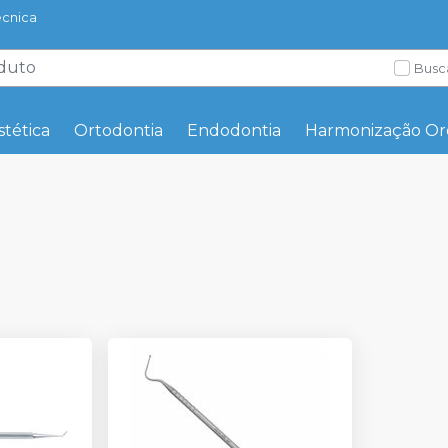
écnica
Busc
stética
Ortodontia
Endodontia
Harmonização Oro