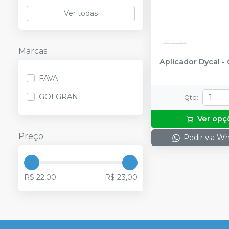
Ver todas
Marcas
Aplicador Dycal
-
FAVA
GOLGRAN
Qtd
:
Ver opç
Preço
Pedir via W
R$ 22,00
R$ 23,00