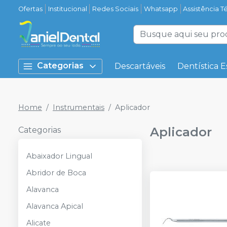
Ofertas
Institucional
Redes Sociais
Whatsapp
Assistência T
Categorias
Descartáveis
Dentística E
Home
Instrumentais
Aplicador
Aplicador
Categorias
Abaixador Lingual
Abridor de Boca
Alavanca
Alavanca Apical
Alicate