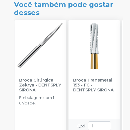
Você também pode gostar
desses
Broca Cirúrgica
Broca Transmetal
P
Zekrya
-
DENTSPLY
153 - FG
-
C
SIRONA
DENTSPLY SIRONA
E
I
Embalagem com 1
E
S
unidade.
u
r
Qtd
: