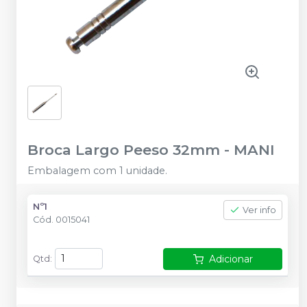
Broca Largo Peeso 32mm
-
MANI
Embalagem com 1 unidade.
Nº1
Ver info
Cód.
0015041
Adicionar
Qtd
: