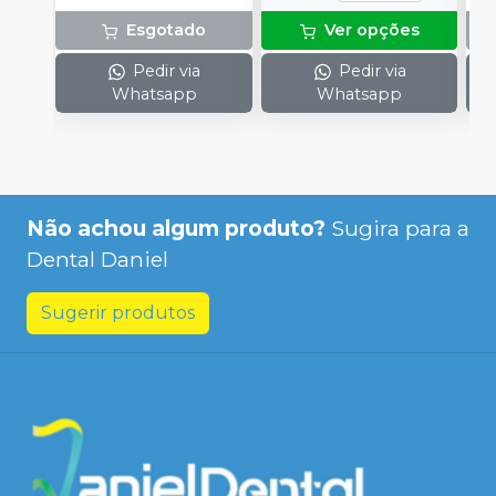
Esgotado
Ver opções
Pedir via
Pedir via
Whatsapp
Whatsapp
Não achou algum produto?
Sugira para a
Dental Daniel
Sugerir produtos